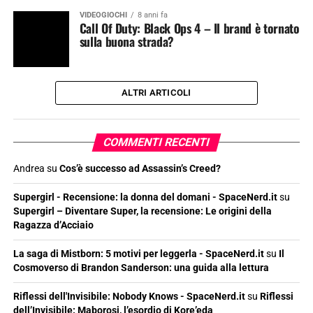
VIDEOGIOCHI
8 anni fa
Call Of Duty: Black Ops 4 – Il brand è tornato
sulla buona strada?
ALTRI ARTICOLI
COMMENTI RECENTI
Andrea
su
Cos’è successo ad Assassin’s Creed?
Supergirl - Recensione: la donna del domani - SpaceNerd.it
su
Supergirl – Diventare Super, la recensione: Le origini della
Ragazza d’Acciaio
La saga di Mistborn: 5 motivi per leggerla - SpaceNerd.it
su
Il
Cosmoverso di Brandon Sanderson: una guida alla lettura
Riflessi dell'Invisibile: Nobody Knows - SpaceNerd.it
su
Riflessi
dell’Invisibile: Maborosi, l’esordio di Kore’eda