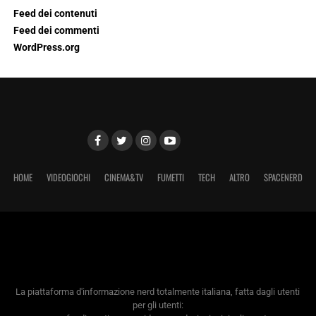
Feed dei contenuti
Feed dei commenti
WordPress.org
HOME
VIDEOGIOCHI
CINEMA&TV
FUMETTI
TECH
ALTRO
SPACENERD
La piattaforma d'informazione nerd totalmente italiana, fatta dagli utenti
per gli utenti: