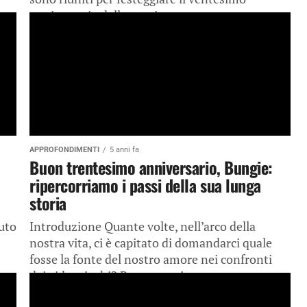
anniversario della nascita...
APPROFONDIMENTI
5 anni fa
Buon trentesimo anniversario, Bungie:
ripercorriamo i passi della sua lunga
storia
uto
Introduzione Quante volte, nell’arco della
nostra vita, ci è capitato di domandarci quale
fosse la fonte del nostro amore nei confronti
nno
dei videogiochi? Per un motivo o...