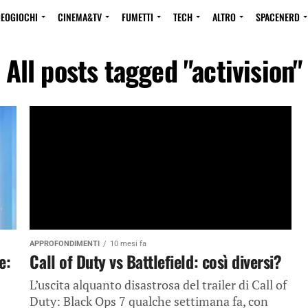
DEOGIOCHI
CINEMA&TV
FUMETTI
TECH
ALTRO
SPACENERD
All posts tagged "activision"
APPROFONDIMENTI
10 mesi fa
e:
Call of Duty vs Battlefield: così diversi?
L’uscita alquanto disastrosa del trailer di Call of
Duty: Black Ops 7 qualche settimana fa, con