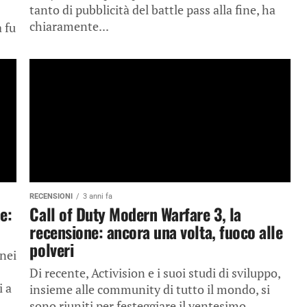
tanto di pubblicità del battle pass alla fine, ha
chiaramente...
 fu
RECENSIONI
3 anni fa
e:
Call of Duty Modern Warfare 3, la
recensione: ancora una volta, fuoco alle
polveri
nei
Di recente, Activision e i suoi studi di sviluppo,
i a
insieme alle community di tutto il mondo, si
sono riuniti per festeggiare il ventesimo