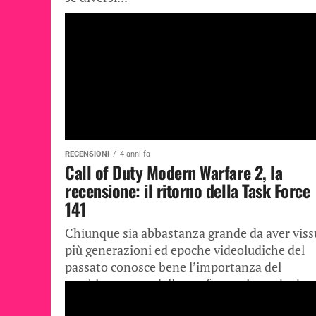
RECENSIONI
4 anni fa
Call of Duty Modern Warfare 2, la
recensione: il ritorno della Task Force
141
Chiunque sia abbastanza grande da aver viss
più generazioni ed epoche videoludiche del
passato conosce bene l’importanza del
cambiamento e della trasformazione che ha
avuto nel...