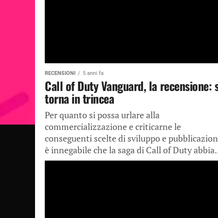
RECENSIONI
5 anni fa
Call of Duty Vanguard, la recensione: s
torna in trincea
Per quanto si possa urlare alla
commercializzazione e criticarne le
conseguenti scelte di sviluppo e pubblicazion
è innegabile che la saga di Call of Duty abbia.