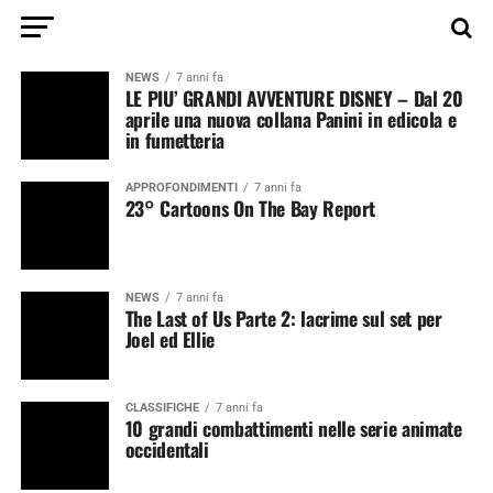
NEWS
7 anni fa
LE PIU’ GRANDI AVVENTURE DISNEY – Dal 20
aprile una nuova collana Panini in edicola e
in fumetteria
APPROFONDIMENTI
7 anni fa
23° Cartoons On The Bay Report
NEWS
7 anni fa
The Last of Us Parte 2: lacrime sul set per
Joel ed Ellie
CLASSIFICHE
7 anni fa
10 grandi combattimenti nelle serie animate
occidentali