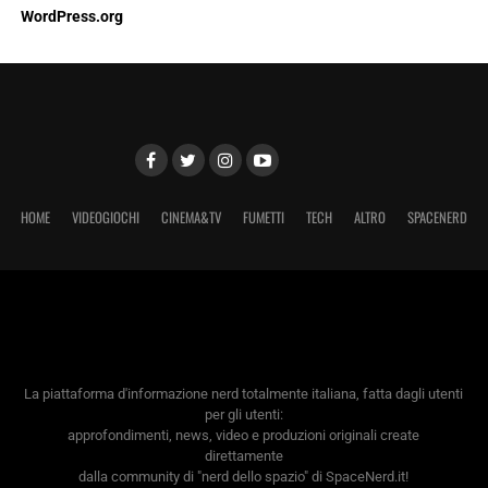
WordPress.org
HOME
VIDEOGIOCHI
CINEMA&TV
FUMETTI
TECH
ALTRO
SPACENERD
La piattaforma d'informazione nerd totalmente italiana, fatta dagli utenti
per gli utenti:
approfondimenti, news, video e produzioni originali create
direttamente
dalla community di "nerd dello spazio" di SpaceNerd.it!