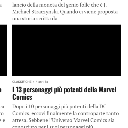
a
lancio della moneta del genio folle che è J.
Michael Straczynski. Quando ci viene proposta
una storia scritta da...
CLASSIFICHE
4 anni fa
o
I 13 personaggi più potenti della Marvel
Comics
ca
Dopo i 10 personaggi più potenti della DC
ro
Comics, eccovi finalmente la controparte tanto
e e
attesa. Sebbene l’Universo Marvel Comics sia
conosciuto per i suoi personaggi più...