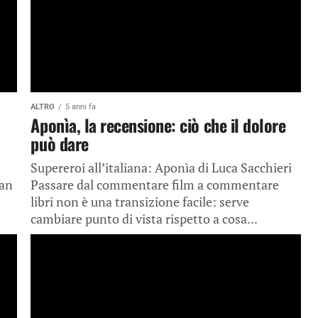
ALTRO
5 anni fa
Aponìa, la recensione: ciò che il dolore
può dare
Supereroi all’italiana: Aponìa di Luca Sacchieri
man
Passare dal commentare film a commentare
libri non è una transizione facile: serve
cambiare punto di vista rispetto a cosa...