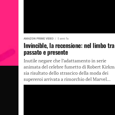
AMAZON PRIME VIDEO
5 anni fa
Invincible, la recensione: nel limbo tra
passato e presente
Inutile negare che l’adattamento in serie
animata del celebre fumetto di Robert Kirk
sia risultato dello strascico della moda dei
supereroi arrivata a rimorchio del Marvel...