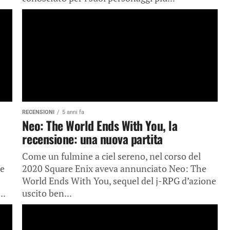
RECENSIONI
5 anni fa
Neo: The World Ends With You, la
recensione: una nuova partita
Come un fulmine a ciel sereno, nel corso del
he
2020 Square Enix aveva annunciato Neo: The
World Ends With You, sequel del j-RPG d’azione
..
uscito ben...