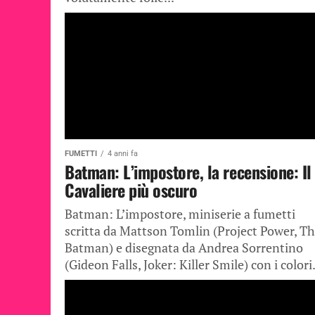
FUMETTI
4 anni fa
Batman: L’impostore, la recensione: Il
Cavaliere più oscuro
Batman: L’impostore, miniserie a fumetti
scritta da Mattson Tomlin (Project Power, T
Batman) e disegnata da Andrea Sorrentino
(Gideon Falls, Joker: Killer Smile) con i colori.