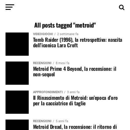
All posts tagged "metroid"
VIDEOGIOCHI
2 settimane fa
Tomb Raider (1996), la retrospettiva: nascita
dell’iconica Lara Croft
RECENSIONI
8 mesi fa
Metroid Prime 4 Beyond, la recensione: il
non-sequel
APPROFONDIMENTI
3 anni fa
Il Rinascimento di Metroid: un’epoca d’oro
per la cacciatrice di taglie
RECENSIONI
5 anni fa
Metroid Dread, la recensione: il ritorno di