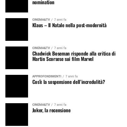
nomination
CINEMA&TV
7 anni fa
Klaus – Il Natale nella post-modernità
CINEMA&TV
7 anni fa
Chadwick Boseman risponde alla critica di
Martin Scorsese sui film Marvel
APPROFONDIMENTI
7 anni fa
Cos’è la sospensione dell’incredulità?
CINEMA&TV
7 anni fa
Joker, la recensione