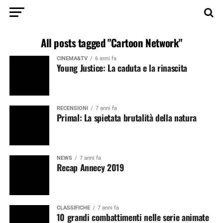
All posts tagged "Cartoon Network"
CINEMA&TV
6 anni fa
Young Justice: La caduta e la rinascita
RECENSIONI
7 anni fa
Primal: La spietata brutalità della natura
NEWS
7 anni fa
Recap Annecy 2019
CLASSIFICHE
7 anni fa
10 grandi combattimenti nelle serie animate