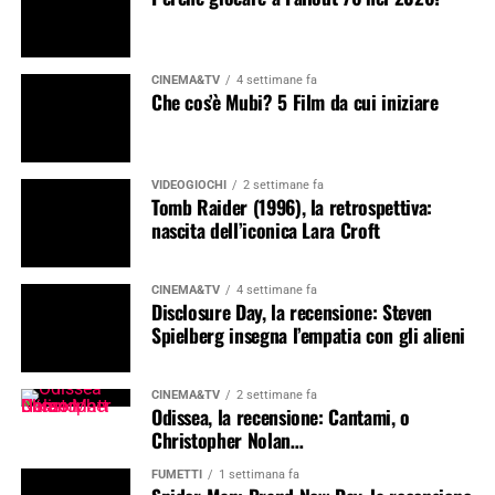
CINEMA&TV
4 settimane fa
Che cos’è Mubi? 5 Film da cui iniziare
VIDEOGIOCHI
2 settimane fa
Tomb Raider (1996), la retrospettiva:
nascita dell’iconica Lara Croft
CINEMA&TV
4 settimane fa
Disclosure Day, la recensione: Steven
Spielberg insegna l’empatia con gli alieni
CINEMA&TV
2 settimane fa
Odissea, la recensione: Cantami, o
Christopher Nolan…
FUMETTI
1 settimana fa