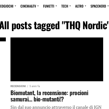
DEOGIOCHI
CINEMA&TV
FUMETTI
TECH
ALTRO
SPACENERD
All posts tagged "THQ Nordic
RECENSIONI
5 anni fa
Biomutant, la recensione: procioni
samurai… bio-mutanti!?
Sin dal suo annuncio attraverso il canale di IGN