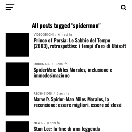
All posts tagged "spiderman"
VIDEOGIOCHI
6 mesi fa
Prince of Persia: Le Sabbie del Tempo
(2003), retrospettiva: i tempi d’oro di Ubisoft
ORIGINALS
3 anni fa
SpiderMan: Miles Morales, inclusione e
immedesimazione
RECENSIONI
6 anni fa
Marvel’s Spider-Man Miles Morales, la
recensione: essere migliori, essere sé stessi
NEWS
8 anni fa
Stan Lee: la fine di una leggenda