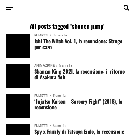
All posts tagged "shonen jump"
FUMETTI
3 mesi fa
Ichi The Witch Vol. 1, la recensione: Strego
per caso
ANIMAZIONE
5 anni fa
Shaman King 2021, la recensione: il ritorno
di Asakura Yoh
FUMETTI
5 anni fa
“Jujutsu Kaisen – Sorcery Fight” (2018), la
recensione
FUMETTI
6 anni fa
Spy x Family di Tatsuya Endo, la recensione