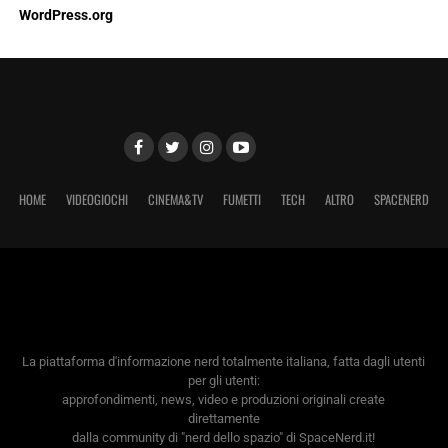
WordPress.org
HOME
VIDEOGIOCHI
CINEMA&TV
FUMETTI
TECH
ALTRO
SPACENERD
La piattaforma d'informazione nerd totalmente italiana, fatta dagli utenti
per gli utenti:
approfondimenti, news, video e produzioni originali create
direttamente
dalla community di "nerd dello spazio" di SpaceNerd.it!