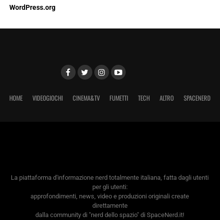
WordPress.org
HOME
VIDEOGIOCHI
CINEMA&TV
FUMETTI
TECH
ALTRO
SPACENERD
La piattaforma d'informazione nerd totalmente italiana, fatta dagli utenti
per gli utenti:
approfondimenti, news, video e produzioni originali create
direttamente
dalla community di "nerd dello spazio" di SpaceNerd.it!