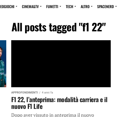
DEOGIOCHI
CINEMA&TV
FUMETTI
TECH
ALTRO
SPACENERD
All posts tagged "f1 22"
APPROFONDIMENTI
4 anni fa
F1 22, l’anteprima: modalità carriera e il
nuovo F1 Life
Dopo aver vissuto in anteprima il nuovo