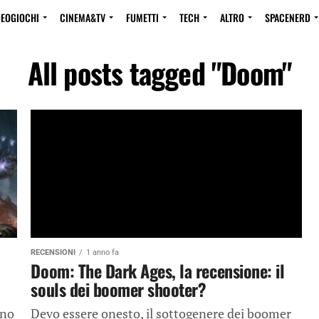
DEOGIOCHI
CINEMA&TV
FUMETTI
TECH
ALTRO
SPACENERD
All posts tagged "Doom"
RECENSIONI
1 anno fa
Doom: The Dark Ages, la recensione: il
souls dei boomer shooter?
ono
Devo essere onesto, il sottogenere dei boomer