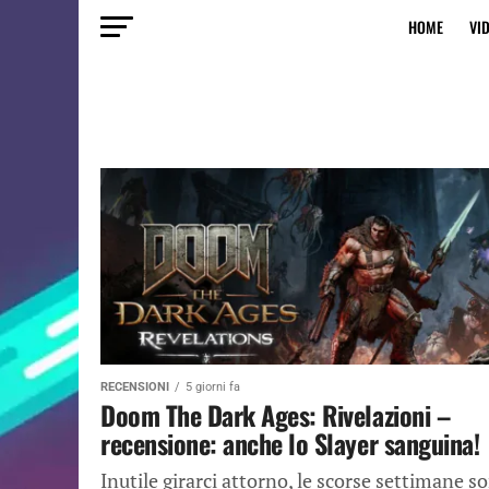
HOME
VI
RECENSIONI
5 giorni fa
Doom The Dark Ages: Rivelazioni –
recensione: anche lo Slayer sanguina!
Inutile girarci attorno, le scorse settimane s