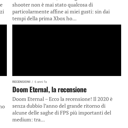
pe
shooter non è mai stato qualcosa di
zi
particolarmente affine ai miei gusti: sin dai
tempi della prima Xbox ho...
RECENSIONI
6 anni fa
Doom Eternal, la recensione
Doom Eternal – Ecco la recensione! Il 2020 è
senza dubbio l’anno del grande ritorno di
nno
alcune delle saghe di FPS più importanti del
medium: tra...