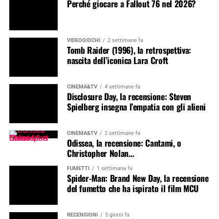
Perché giocare a Fallout 76 nel 2026?
VIDEOGIOCHI
2 settimane fa
Tomb Raider (1996), la retrospettiva:
nascita dell’iconica Lara Croft
CINEMA&TV
4 settimane fa
Disclosure Day, la recensione: Steven
Spielberg insegna l’empatia con gli alieni
CINEMA&TV
2 settimane fa
Odissea, la recensione: Cantami, o
Christopher Nolan…
FUMETTI
1 settimana fa
Spider-Man: Brand New Day, la recensione
del fumetto che ha ispirato il film MCU
RECENSIONI
5 giorni fa