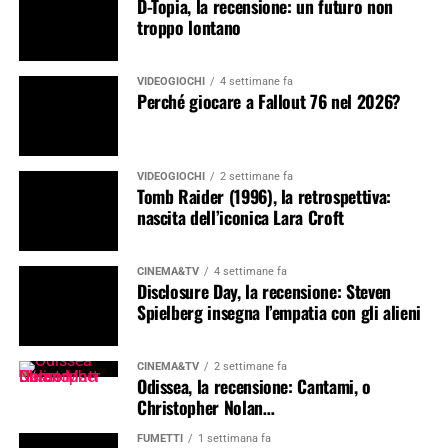
D-Topia, la recensione: un futuro non
troppo lontano
VIDEOGIOCHI
4 settimane fa
Perché giocare a Fallout 76 nel 2026?
VIDEOGIOCHI
2 settimane fa
Tomb Raider (1996), la retrospettiva:
nascita dell’iconica Lara Croft
CINEMA&TV
4 settimane fa
Disclosure Day, la recensione: Steven
Spielberg insegna l’empatia con gli alieni
CINEMA&TV
2 settimane fa
Odissea, la recensione: Cantami, o
Christopher Nolan…
FUMETTI
1 settimana fa