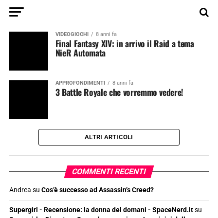
VIDEOGIOCHI
8 anni fa
Final Fantasy XIV: in arrivo il Raid a tema
NieR Automata
APPROFONDIMENTI
8 anni fa
3 Battle Royale che vorremmo vedere!
ALTRI ARTICOLI
COMMENTI RECENTI
Andrea
su
Cos’è successo ad Assassin’s Creed?
Supergirl - Recensione: la donna del domani - SpaceNerd.it
su