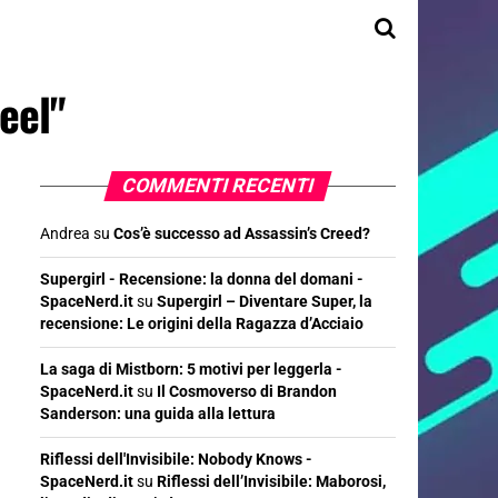
teel"
COMMENTI RECENTI
Andrea
su
Cos’è successo ad Assassin’s Creed?
Supergirl - Recensione: la donna del domani -
SpaceNerd.it
su
Supergirl – Diventare Super, la
recensione: Le origini della Ragazza d’Acciaio
La saga di Mistborn: 5 motivi per leggerla -
SpaceNerd.it
su
Il Cosmoverso di Brandon
Sanderson: una guida alla lettura
Riflessi dell'Invisibile: Nobody Knows -
SpaceNerd.it
su
Riflessi dell’Invisibile: Maborosi,