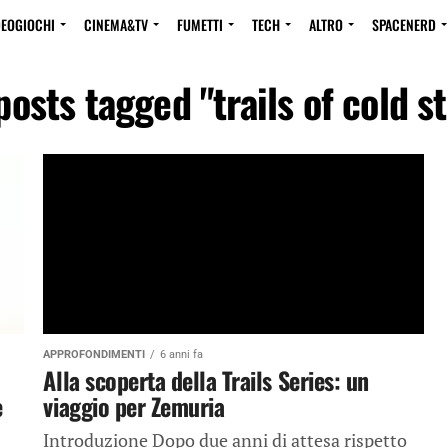
DEOGIOCHI
CINEMA&TV
FUMETTI
TECH
ALTRO
SPACENERD
posts tagged "trails of cold s
APPROFONDIMENTI
6 anni fa
Alla scoperta della Trails Series: un
e
viaggio per Zemuria
Introduzione Dopo due anni di attesa rispetto