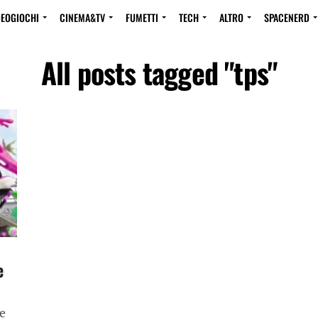
DEOGIOCHI
CINEMA&TV
FUMETTI
TECH
ALTRO
SPACENERD
All posts tagged "tps"
e
se