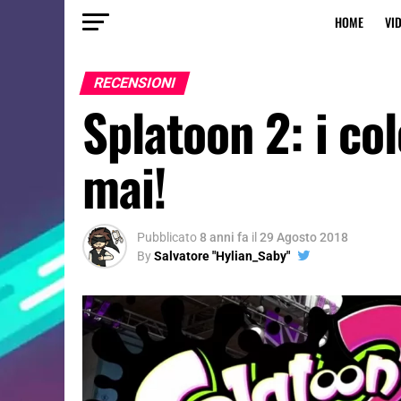
HOME
VI
RECENSIONI
Splatoon 2: i co
mai!
Pubblicato
8 anni fa
il
29 Agosto 2018
By
Salvatore "Hylian_Saby"