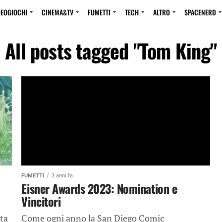
DEOGIOCHI
CINEMA&TV
FUMETTI
TECH
ALTRO
SPACENERD
All posts tagged "Tom King"
FUMETTI
3 anni fa
Eisner Awards 2023: Nomination e
Vincitori
ta
Come ogni anno la San Diego Comic