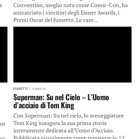
s
Convention, meglio nota come Comic-Con, ha
annunciato i vincitori degli Eisner Awards, i
Premi Oscar del fumetto. Le case...
FUMETTI
4 anni fa
Superman: Su nel Cielo – L’Uomo
d’acciaio di Tom King
Con Superman: Su nel cielo, lo sceneggiatore
Tom King inaugura la sua prima storia
unn
interamente dedicata all’Uomo d’Acciaio.
Pubblicata inizialmente come miniserie in 12
sso