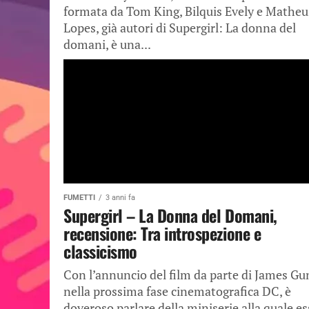
formata da Tom King, Bilquis Evely e Matheu
Lopes, già autori di Supergirl: La donna del
domani, è una...
FUMETTI
3 anni fa
Supergirl – La Donna del Domani,
recensione: Tra introspezione e
classicismo
Con l’annuncio del film da parte di James G
nella prossima fase cinematografica DC, è
doveroso parlare della miniserie alla quale e