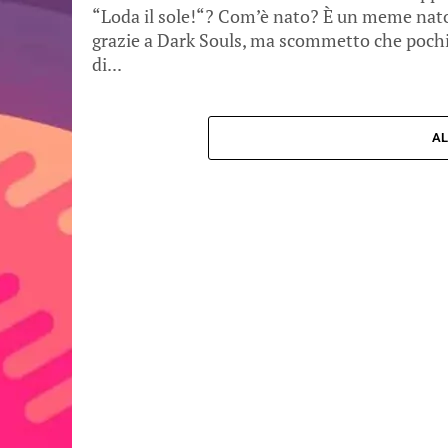
“Loda il sole!“? Com’è nato? È un meme nat
grazie a Dark Souls, ma scommetto che poch
di...
AL