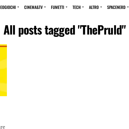
DEOGIOCHI
CINEMA&TV
FUMETTI
TECH
ALTRO
SPACENERD
All posts tagged "ThePruld"
ure