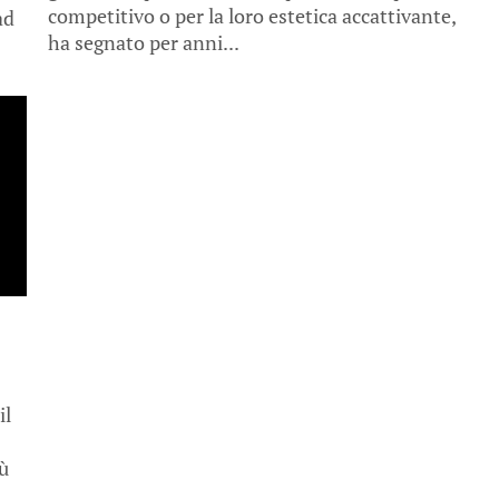
competitivo o per la loro estetica accattivante,
ad
ha segnato per anni...
il
iù