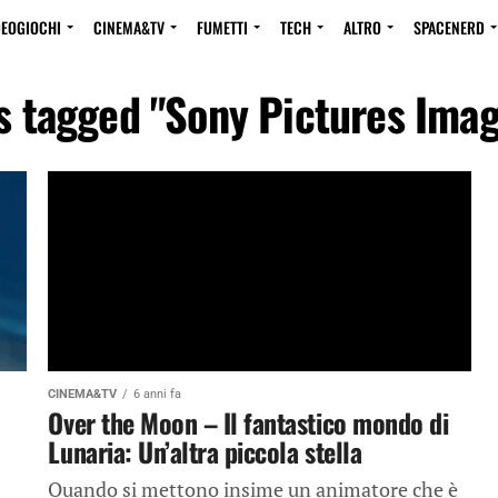
DEOGIOCHI
CINEMA&TV
FUMETTI
TECH
ALTRO
SPACENERD
ts tagged "Sony Pictures Ima
CINEMA&TV
6 anni fa
Over the Moon – Il fantastico mondo di
Lunaria: Un’altra piccola stella
Quando si mettono insime un animatore che è