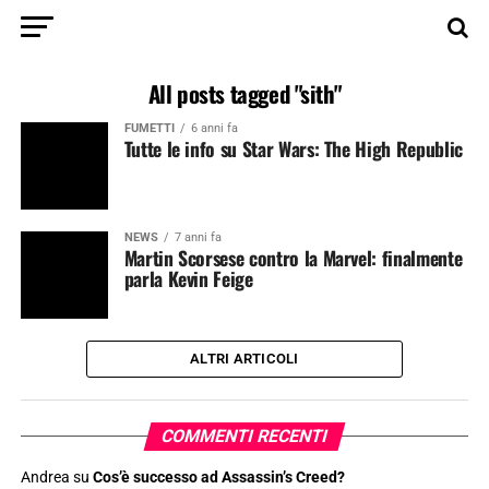
All posts tagged "sith"
FUMETTI
6 anni fa
Tutte le info su Star Wars: The High Republic
NEWS
7 anni fa
Martin Scorsese contro la Marvel: finalmente
parla Kevin Feige
ALTRI ARTICOLI
COMMENTI RECENTI
Andrea
su
Cos’è successo ad Assassin’s Creed?