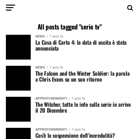
All posts tagged "serie tv"
NEWS
7 anni fa
La Casa di Carta 4: la data di uscita è stata
annunciata
NEWS
7 anni fa
The Falcon and the Winter Soldier: la parola
a Chris Evans su un suo ritorno
APPROFONDIMENTI
7 anni fa
The Witcher, tutte le info sulla serie in arrivo
il 20 Dicembre
APPROFONDIMENTI
7 anni fa
Cos’è la sospensione dell’incredulità?