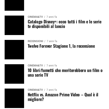
CINEMA&TV
7 anni fa
Catalogo Disney+: ecco tutti i film e le serie
tv disponibili al lancio
RECENSIONI
7 anni fa
Twelve Forever Stagione 1, la recensione
CINEMA&TV
7 anni fa
10 libri/fumetti che meriterebbero un film o
una serie TV
CINEMA&TV
7 anni fa
Netflix vs. Amazon Prime Video – Qual è il
migliore?