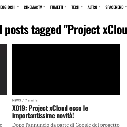
DEOGIOCHI
CINEMA&TV
FUMETTI
TECH
ALTRO
SPACENERD
l posts tagged "Project xClo
NEWS
7 anni fa
X019: Project xCloud ecco le
importantissime novità!
e
Dopo l’annuncio da parte di Google del progetto