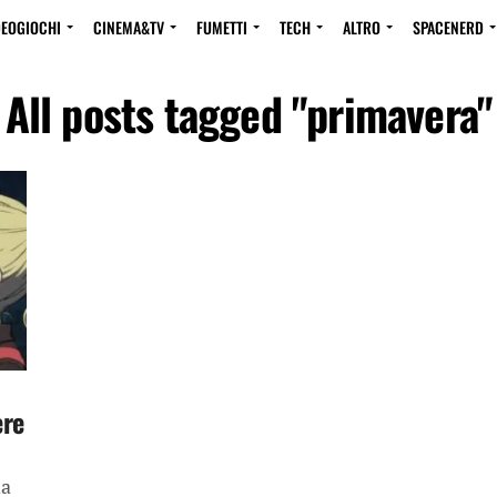
DEOGIOCHI
CINEMA&TV
FUMETTI
TECH
ALTRO
SPACENERD
All posts tagged "primavera"
ere
da