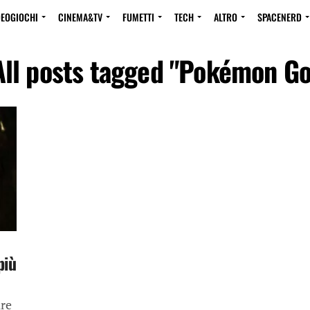
DEOGIOCHI
CINEMA&TV
FUMETTI
TECH
ALTRO
SPACENERD
All posts tagged "Pokémon Go
più
re