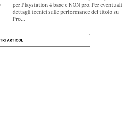
a
per Playstation 4 base e NON pro. Per eventuali
dettagli tecnici sulle performance del titolo su
Pro...
TRI ARTICOLI