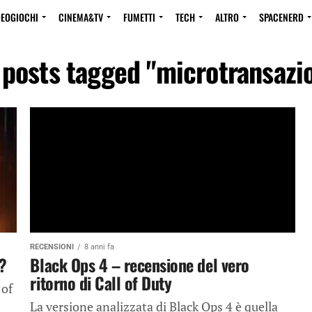
DEOGIOCHI
CINEMA&TV
FUMETTI
TECH
ALTRO
SPACENERD
 posts tagged "microtransazi
RECENSIONI
8 anni fa
i?
Black Ops 4 – recensione del vero
ritorno di Call of Duty
 of
La versione analizzata di Black Ops 4 è quella