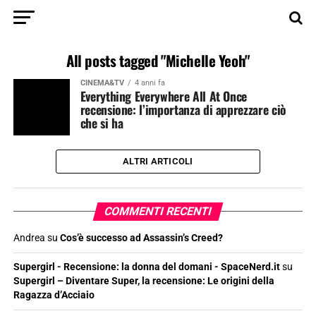
All posts tagged "Michelle Yeoh"
CINEMA&TV
4 anni fa
Everything Everywhere All At Once
recensione: l’importanza di apprezzare ciò
che si ha
ALTRI ARTICOLI
COMMENTI RECENTI
Andrea
su
Cos’è successo ad Assassin’s Creed?
Supergirl - Recensione: la donna del domani - SpaceNerd.it
su
Supergirl – Diventare Super, la recensione: Le origini della
Ragazza d’Acciaio