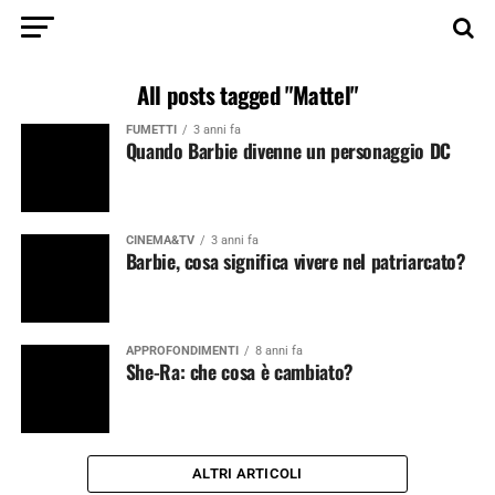
All posts tagged "Mattel"
FUMETTI
3 anni fa
Quando Barbie divenne un personaggio DC
CINEMA&TV
3 anni fa
Barbie, cosa significa vivere nel patriarcato?
APPROFONDIMENTI
8 anni fa
She-Ra: che cosa è cambiato?
ALTRI ARTICOLI