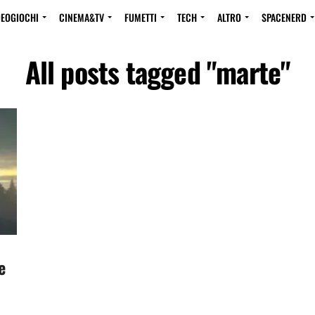
DEOGIOCHI
CINEMA&TV
FUMETTI
TECH
ALTRO
SPACENERD
All posts tagged "marte"
e