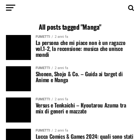
All posts tagged "Manga"
FUMETTI
2 anni fa
La persona che mi piace non è un ragazzo
vol.1-2, la recensione: musica che unisce
mondi
FUMETTI
2 anni fa
Shonen, Shojo & Co. – Guida ai target di
Anime e Manga
FUMETTI
2 anni fa
Versus e Tenkaichi – Kyoutarou Azuma tra
mix di generi e mazzate
FUMETTI
2 anni fa
Lucca Comics & Games 2024: quali sono stati