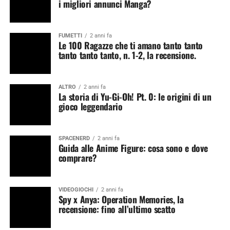
i migliori annunci Manga?
FUMETTI
2 anni fa
Le 100 Ragazze che ti amano tanto tanto
tanto tanto tanto, n. 1-2, la recensione.
ALTRO
2 anni fa
La storia di Yu-Gi-Oh! Pt. 0: le origini di un
gioco leggendario
SPACENERD
2 anni fa
Guida alle Anime Figure: cosa sono e dove
comprare?
VIDEOGIOCHI
2 anni fa
Spy x Anya: Operation Memories, la
recensione: fino all’ultimo scatto