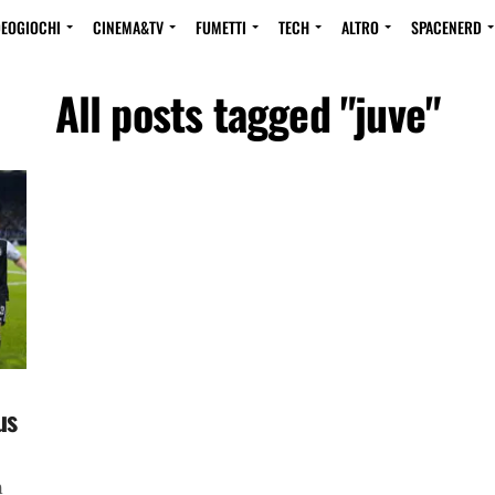
DEOGIOCHI
CINEMA&TV
FUMETTI
TECH
ALTRO
SPACENERD
All posts tagged "juve"
us
n