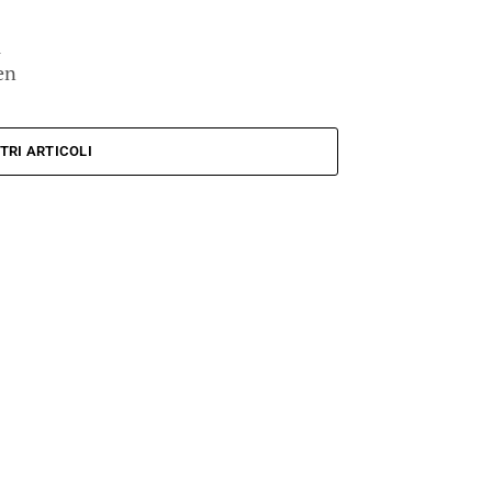
l
en
TRI ARTICOLI