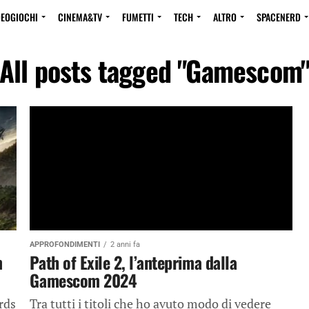
DEOGIOCHI
CINEMA&TV
FUMETTI
TECH
ALTRO
SPACENERD
All posts tagged "Gamescom
APPROFONDIMENTI
2 anni fa
m
Path of Exile 2, l’anteprima dalla
Gamescom 2024
rds
Tra tutti i titoli che ho avuto modo di vedere