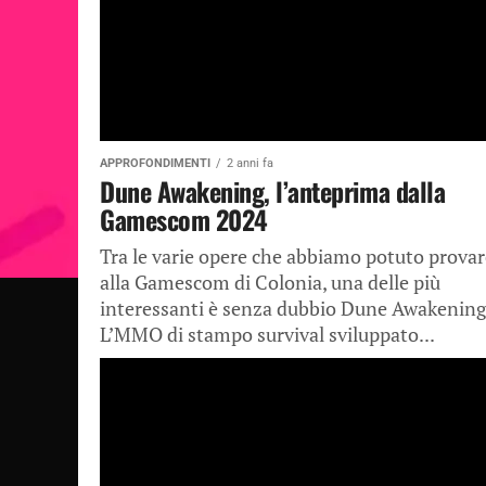
APPROFONDIMENTI
2 anni fa
Dune Awakening, l’anteprima dalla
Gamescom 2024
Tra le varie opere che abbiamo potuto provar
alla Gamescom di Colonia, una delle più
interessanti è senza dubbio Dune Awakening
L’MMO di stampo survival sviluppato...