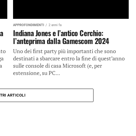
APPROFONDIMENTI
2 anni fa
la
Indiana Jones e l’antico Cerchio:
l’anteprima dalla Gamescom 2024
ato
Uno dei first party più importanti che sono
ga
destinati a sbarcare entro la fine di quest’anno
a
sulle console di casa Microsoft (e, per
estensione, su PC...
TRI ARTICOLI