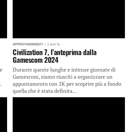
APPROFONDIMENTI
2 anni fa
Civilization 7, l’anteprima dalla
Gamescom 2024
e
Durante queste lunghe e intense giornate di
Gamescom, siamo riusciti a organizzare un
.
appuntamento con 2K per scoprire più a fondo
quella che è stata definita...