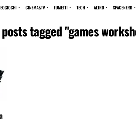
DEOGIOCHI
CINEMA&TV
FUMETTI
TECH
ALTRO
SPACENERD
l posts tagged "games worksh
a