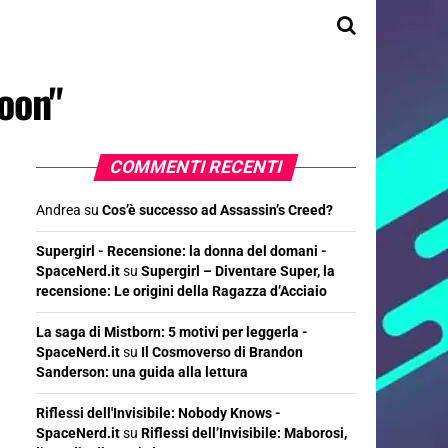
Moon"
COMMENTI RECENTI
Andrea
su
Cos’è successo ad Assassin’s Creed?
Supergirl - Recensione: la donna del domani -
SpaceNerd.it
su
Supergirl – Diventare Super, la
recensione: Le origini della Ragazza d’Acciaio
La saga di Mistborn: 5 motivi per leggerla -
SpaceNerd.it
su
Il Cosmoverso di Brandon
Sanderson: una guida alla lettura
Riflessi dell'Invisibile: Nobody Knows -
SpaceNerd.it
su
Riflessi dell’Invisibile: Maborosi,