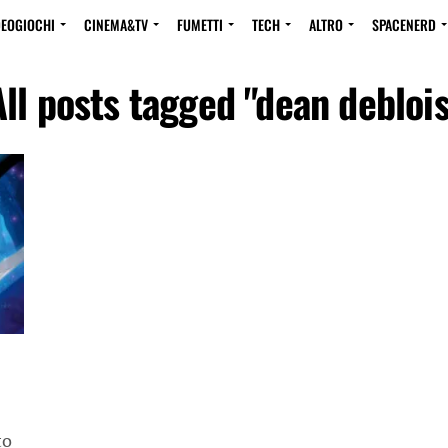
DEOGIOCHI
CINEMA&TV
FUMETTI
TECH
ALTRO
SPACENERD
All posts tagged "dean deblois
to