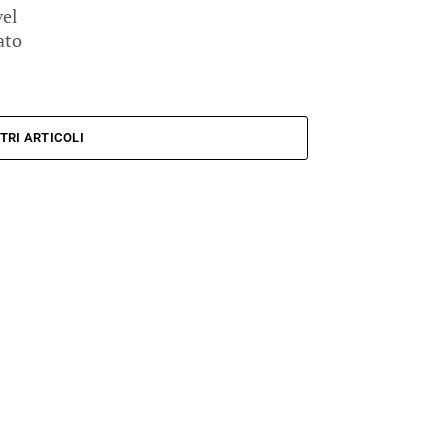
vel
ato
TRI ARTICOLI