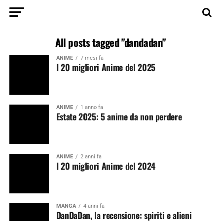
All posts tagged "dandadan"
ANIME
7 mesi fa
I 20 migliori Anime del 2025
ANIME
1 anno fa
Estate 2025: 5 anime da non perdere
ANIME
2 anni fa
I 20 migliori Anime del 2024
MANGA
4 anni fa
DanDaDan, la recensione: spiriti e alieni