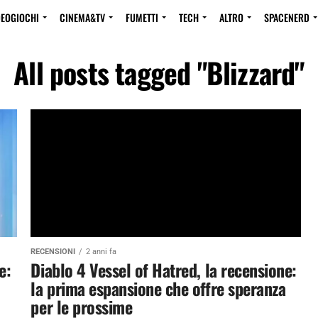
DEOGIOCHI
CINEMA&TV
FUMETTI
TECH
ALTRO
SPACENERD
All posts tagged "Blizzard"
RECENSIONI
2 anni fa
e:
Diablo 4 Vessel of Hatred, la recensione:
la prima espansione che offre speranza
per le prossime