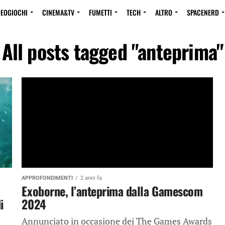
DEOGIOCHI
CINEMA&TV
FUMETTI
TECH
ALTRO
SPACENERD
All posts tagged "anteprima"
APPROFONDIMENTI
2 anni fa
Exoborne, l’anteprima dalla Gamescom
i
2024
Annunciato in occasione dei The Games Awards