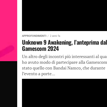
APPROFONDIMENTI
2 anni fa
Unknown 9 Awakening, l’anteprima dal
Gamescom 2024
Un altro degli incontri più interessanti al qua
ho avuto modo di partecipare alla Gamescom
stato quello con Bandai Namco, che durante
l’evento a porte...