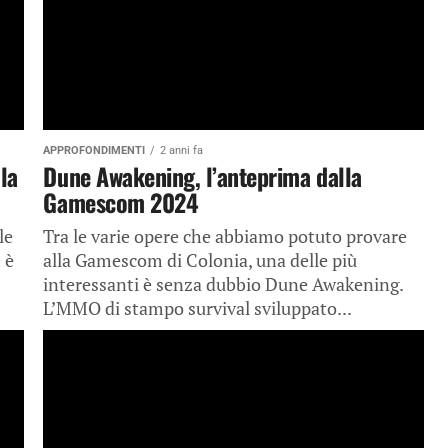
APPROFONDIMENTI
2 anni fa
la
Dune Awakening, l’anteprima dalla
Gamescom 2024
le
Tra le varie opere che abbiamo potuto provare
 è
alla Gamescom di Colonia, una delle più
interessanti è senza dubbio Dune Awakening.
L’MMO di stampo survival sviluppato...