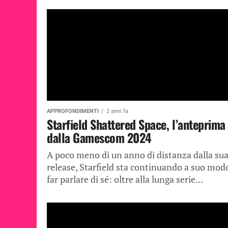
APPROFONDIMENTI
2 anni fa
Starfield Shattered Space, l’anteprima
dalla Gamescom 2024
A poco meno di un anno di distanza dalla su
release, Starfield sta continuando a suo mod
far parlare di sé: oltre alla lunga serie...