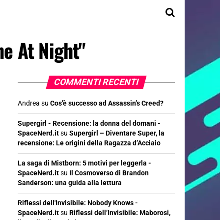
ne At Night"
COMMENTI RECENTI
Andrea
su
Cos’è successo ad Assassin’s Creed?
Supergirl - Recensione: la donna del domani -
SpaceNerd.it
su
Supergirl – Diventare Super, la
recensione: Le origini della Ragazza d’Acciaio
La saga di Mistborn: 5 motivi per leggerla -
SpaceNerd.it
su
Il Cosmoverso di Brandon
Sanderson: una guida alla lettura
Riflessi dell'Invisibile: Nobody Knows -
SpaceNerd.it
su
Riflessi dell’Invisibile: Maborosi,