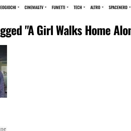
DEOGIOCHI
CINEMA&TV
FUMETTI
TECH
ALTRO
SPACENERD
agged "A Girl Walks Home Alo
ine