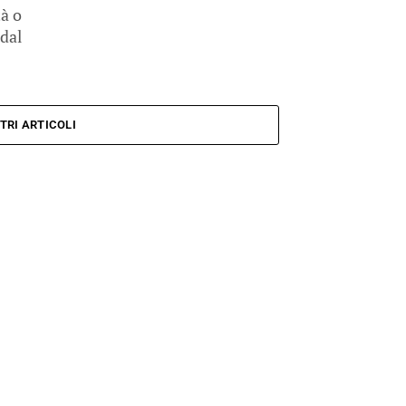
tà o
dal
TRI ARTICOLI