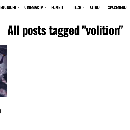
DEOGIOCHI
CINEMA&TV
FUMETTI
TECH
ALTRO
SPACENERD
All posts tagged "volition"
o