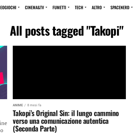
DEOGIOCHI
CINEMA&TV
FUMETTI
TECH
ALTRO
SPACENERD
All posts tagged "Takopi"
ANIME
8 mesi fa
Takopi’s Original Sin: il lungo cammino
verso una comunicazione autentica
ine
(Seconda Parte)
no