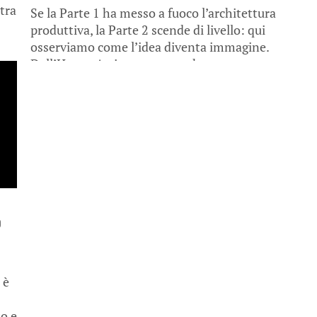
tra
Se la Parte 1 ha messo a fuoco l’architettura
produttiva, la Parte 2 scende di livello: qui
osserviamo come l’idea diventa immagine.
Dall’Happy Artist tentoten, che...
o
 è
to e